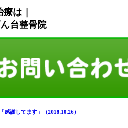
治療は｜
げん台整骨院
してます」（2018.10.26）