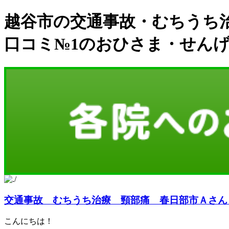
越谷市の交通事故・むちうち
口コミ№1のおひさま・せん
交通事故 むちうち治療 頸部痛 春日部市Ａさん「感謝
こんにちは！