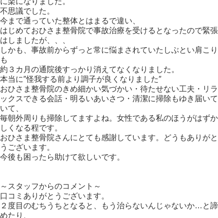
に楽になりました。
不思議でした。
今まで通っていた整体とはまるで違い、
はじめておひさま整骨院で事故治療を受けるとなったので緊張
はしましたが、、、
しかも、事故前からずっと常に悩まされていたしぶとい肩こり
も
約３カ月の通院後すっかり消えてなくなりました。
本当に″怪我する前より調子が良くなりました″
おひさま整骨院のきめ細かい気づかい・待たせない工夫・リラ
ックスできる会話・明るいあいさつ・清潔に掃除もゆき届いて
いて、
毎朝外周りも掃除してますよね。女性である私のほうがはずか
しくなる程です。
おひさま整骨院さんにとても感謝しています。どうもありがと
うございます。
今後も困ったら助けて欲しいです。
～スタッフからのコメント～
口コミありがとうございます。
２度目のむちうちとなると、もう治らないんじゃないか…と諦
めたり、