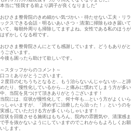
本当に″怪我する前より調子が良くなりました″
おひさま整骨院のきめ細かい気づかい・待たせない工夫・リラ
ックスできる会話・明るいあいさつ・清潔に掃除もゆき届いて
いて、毎朝外周りも掃除してますよね。女性である私のほうが
はずかしくなる程です。
おひさま整骨院さんにとても感謝しています。どうもありがと
うございます。
今後も困ったら助けて欲しいです。
～スタッフからのコメント～
口コミありがとうございます。
２度目のむちうちとなると、もう治らないんじゃないか…と諦
めたり、慢性化しているから…と痛みに慣れてしまう方が多い
中、当院を見つけて頂きありがとうございます！
当院には、症状が慢性化して、何十年も…という方がよくいら
っしゃいますが、「諦めずに治療したら治った！」というのを
実感していただける方が多くいらしゃいます！
症状を回復させる施術はもちろん、院内の雰囲気や、清潔感ま
で手を抜かないようにしていますのでこれからもよろしくお願
いします。