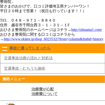
整骨院」
皆さまのおかげで、口コミ評価埼玉県ナンバーワン！
平日２０時まで営業！（祝日も行っています！！）
TEL
０４８－９７１－８８４０
住所 越谷市千間台西３－１－３１－１
F
おひさま整骨院のホームページはコチラ
→
http://ohisama1.com/
おひさま整骨院に関する口コミはコチラから
→
http://www.ekiten.jp/shop_6023532/?from=column&fmthd=history
事故に遭ってしまったら
click to collapse contents
交通事故治療の流れと対処法
交通事故・むちうち施術
施術メニュー
治療費が心配
治療費について