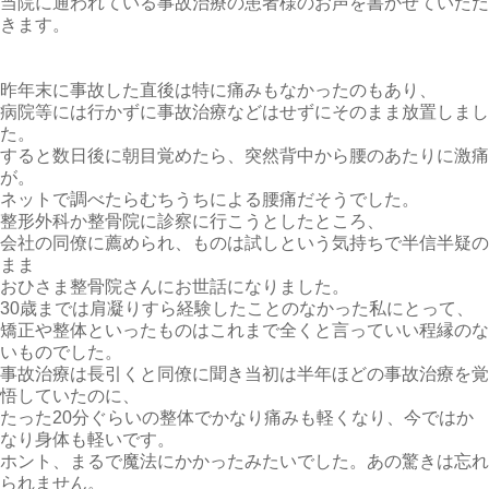
当院に通われている事故治療の患者様のお声を書かせていただ
きます。
昨年末に事故した直後は特に痛みもなかったのもあり、
病院等には行かずに事故治療などはせずにそのまま放置しまし
た。
すると数日後に朝目覚めたら、突然背中から腰のあたりに激痛
が。
ネットで調べたらむちうちによる腰痛だそうでした。
整形外科か整骨院に診察に行こうとしたところ、
会社の同僚に薦められ、ものは試しという気持ちで半信半疑の
まま
おひさま整骨院さんにお世話になりました。
30歳までは肩凝りすら経験したことのなかった私にとって、
矯正や整体といったものはこれまで全くと言っていい程縁のな
いものでした。
事故治療は長引くと同僚に聞き当初は半年ほどの事故治療を覚
悟していたのに、
たった20分ぐらいの整体でかなり痛みも軽くなり、今ではか
なり身体も軽いです。
ホント、まるで魔法にかかったみたいでした。あの驚きは忘れ
られません。