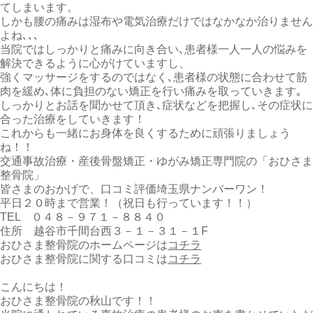
てしまいます。
しかも腰の痛みは湿布や電気治療だけではなかなか治りません
よね､､､
当院ではしっかりと痛みに向き合い､患者様一人一人の悩みを
解決できるように心がけていますし、
強くマッサージをするのではなく､患者様の状態に合わせて筋
肉を緩め､体に負担のない矯正を行い痛みを取っていきます｡
しっかりとお話を聞かせて頂き､症状などを把握し､その症状に
合った治療をしていきます！
これからも一緒にお身体を良くするために頑張りましょう
ね！！
交通事故治療・産後骨盤矯正・ゆがみ矯正専門院の「おひさま
整骨院」
皆さまのおかげで、口コミ評価埼玉県ナンバーワン！
平日２０時まで営業！（祝日も行っています！！）
TEL ０４８－９７１－８８４０
住所 越谷市千間台西３－１－３１－１F
おひさま整骨院のホームページは
コチラ
おひさま整骨院に関する口コミは
コチラ
こんにちは！
おひさま整骨院の秋山です！！