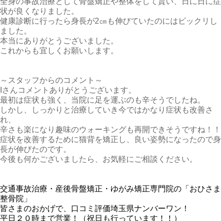
全身の事故治療として骨盤矯正や整体をして貰い、日に日に症
状が良くなりました。
健康診断に行ったら身長が2㎝も伸びていたのにはビックリし
ました。
本当にありがとうございました。
これからも宜しくお願いします。
～スタッフからのコメント～
Iさんコメントありがとうございます。
最初は症状も強く、当院に足を運ぶのも辛そうでしたね。
しかし、しっかりと治療していき今ではかなり症状も改善さ
れ、
辛さも楽になり趣味のウォーキングも再開できそうですね！！
症状を改善するために猫背を矯正し、良い姿勢になったので身
長が伸びたのです。
今後も何かございましたら、お気軽にご相談ください。
交通事故治療・産後骨盤矯正・ゆがみ矯正専門院の「おひさま
整骨院」
皆さまのおかげで、口コミ評価埼玉県ナンバーワン！
平日２０時まで営業！（祝日も行っています！！）