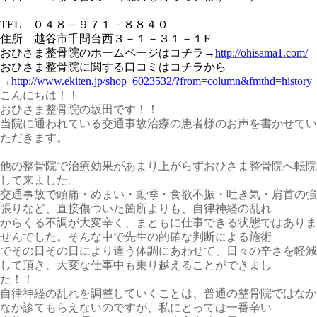
TEL
０４８－９７１－８８４０
住所 越谷市千間台西３－１－３１－１
F
おひさま整骨院のホームページはコチラ
→
http://ohisama1.com/
おひさま整骨院に関する口コミはコチラから
→
http://www.ekiten.jp/shop_6023532/?from=column&fmthd=history
こんにちは！！
おひさま整骨院の坂田です！！
当院に通われている交通事故治療の患者様のお声を書かせてい
ただきます。
他の整骨院で治療効果があまり上がらずおひさま整骨院へ転院
して来ました。
交通事故で頭痛・めまい・動悸・食欲不振・吐き気・肩首の強
張りなど、直接傷ついた箇所よりも、自律神経の乱れ
からくる不調が大変辛く、まともに仕事できる状態ではありま
せんでした。そんな中で先生の的確な判断による施術
でその日その日により違う体調にあわせて、日々の辛さを軽減
して頂き、大変な仕事中も乗り越えることができまし
た！！
自律神経の乱れを調整していくことは、普通の整骨院ではなか
なか診てもらえないのですが、私にとっては一番辛い