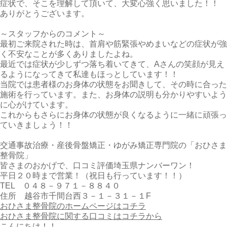
症状で、そこを理解して頂いて、大変心強く思いました！！
ありがとうございます。
～スタッフからのコメント～
最初ご来院された時は、首肩や筋緊張やめまいなどの症状が強
く不安なことが多くありましたよね。
最近では症状が少しずつ落ち着いてきて、Aさんの笑顔が見え
るようになってきて私達もほっとしています！！
当院では患者様のお身体の状態をお聞きして、その時に合った
施術を行っています。また、お身体の説明も分かりやすいよう
に心がけています。
これからもさらにお身体の状態が良くなるように一緒に頑張っ
ていきましょう！！
交通事故治療・産後骨盤矯正・ゆがみ矯正専門院の「おひさま
整骨院」
皆さまのおかげで、口コミ評価埼玉県ナンバーワン！
平日２０時まで営業！（祝日も行っています！！）
TEL ０４８－９７１－８８４０
住所 越谷市千間台西３－１－３１－１F
おひさま整骨院のホームページはコチラ
おひさま整骨院に関する口コミはコチラから
こんにちは！！