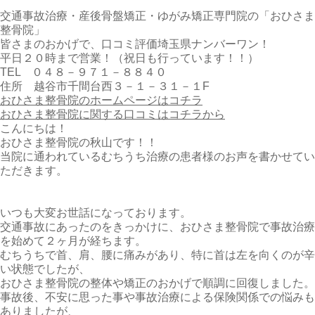
交通事故治療・産後骨盤矯正・ゆがみ矯正専門院の「おひさま
整骨院」
皆さまのおかげで、口コミ評価埼玉県ナンバーワン！
平日２０時まで営業！（祝日も行っています！！）
TEL ０４８－９７１－８８４０
住所 越谷市千間台西３－１－３１－１F
おひさま整骨院のホームページはコチラ
おひさま整骨院に関する口コミはコチラから
こんにちは！
おひさま整骨院の秋山です！！
当院に通われているむちうち治療の患者様のお声を書かせてい
ただきます。
いつも大変お世話になっております。
交通事故にあったのをきっかけに、おひさま整骨院で事故治療
を始めて２ヶ月が経ちます。
むちうちで首、肩、腰に痛みがあり、特に首は左を向くのが辛
い状態でしたが、
おひさま整骨院の整体や矯正のおかげで順調に回復しました。
事故後、不安に思った事や事故治療による保険関係での悩みも
ありましたが、