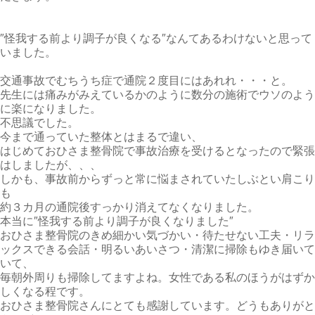
″怪我する前より調子が良くなる″なんてあるわけないと思って
いました。
交通事故でむちうち症で通院２度目にはあれれ・・・と。
先生には痛みがみえているかのように数分の施術でウソのよう
に楽になりました。
不思議でした。
今まで通っていた整体とはまるで違い、
はじめておひさま整骨院で事故治療を受けるとなったので緊張
はしましたが、、、
しかも、事故前からずっと常に悩まされていたしぶとい肩こり
も
約３カ月の通院後すっかり消えてなくなりました。
本当に″怪我する前より調子が良くなりました″
おひさま整骨院のきめ細かい気づかい・待たせない工夫・リラ
ックスできる会話・明るいあいさつ・清潔に掃除もゆき届いて
いて、
毎朝外周りも掃除してますよね。女性である私のほうがはずか
しくなる程です。
おひさま整骨院さんにとても感謝しています。どうもありがと