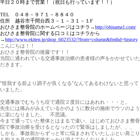
平日２０時まで営業！（祝日も行っています！！）
TEL
０４８－９７１－８８４０
住所 越谷市千間台西３－１－３１－１
F
おひさま整骨院のホームページはコチラ
→
http://ohisama1.com/
おひさま整骨院に関する口コミはコチラから
→
http://www.ekiten.jp/shop_6023532/?from=column&fmthd=history
こんにちは！！
おひさま整骨院の後藤です！！
当院に通われている交通事故治療の患者様の声をかかせていた
だきます。
″怪我する前より調子が良くなる″なんてあるわけないと思って
いました。
交通事故でむちうち症で通院２度目にはあれれ・・・と。
先生には痛みがみえているかのように数分の施術でウソのよう
に楽になりました。 不思議。
今まで通っていた整体とはまるで違い、はじめておひさま整骨
院で事故治療を受けるとなったので緊張はしましたが、、、
しかも、事故前からずっと常に悩まされていたしぶとい肩こり
も約３カ月の通院後すっかり消えてなくなりました。