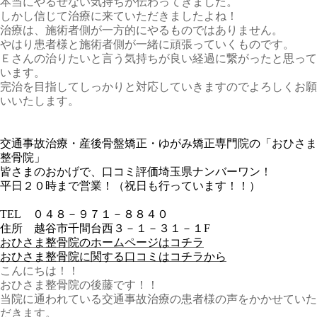
本当にやるせない気持ちが伝わってきました。
しかし信じて治療に来ていただきましたよね！
治療は、施術者側が一方的にやるものではありません。
やはり患者様と施術者側が一緒に頑張っていくものです。
Ｅさんの治りたいと言う気持ちが良い経過に繋がったと思って
います。
完治を目指してしっかりと対応していきますのでよろしくお願
いいたします。
交通事故治療・産後骨盤矯正・ゆがみ矯正専門院の「おひさま
整骨院」
皆さまのおかげで、口コミ評価埼玉県ナンバーワン！
平日２０時まで営業！（祝日も行っています！！）
TEL
０４８－９７１－８８４０
住所 越谷市千間台西３－１－３１－１
F
おひさま整骨院のホームページはコチラ
おひさま整骨院に関する口コミはコチラから
こんにちは！！
おひさま整骨院の後藤です！！
当院に通われている交通事故治療の患者様の声をかかせていた
だきます。