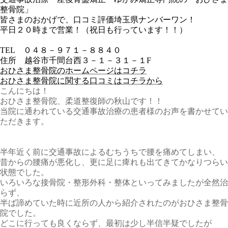
整骨院」
皆さまのおかげで、口コミ評価埼玉県ナンバーワン！
平日２０時まで営業！（祝日も行っています！！）
TEL
０４８－９７１－８８４０
住所 越谷市千間台西３－１－３１－１
F
おひさま整骨院のホームページはコチラ
おひさま整骨院に関する口コミはコチラから
こんにちは！
おひさま整骨院、柔道整復師の秋山です！！
当院に通われている交通事故治療の患者様のお声を書かせてい
ただきます。
半年近く前に交通事故によるむちうちで腰を痛めてしまい、
昔からの腰痛が悪化し、更に足に痺れも出てきてかなりつらい
状態でした。
いろいろな接骨院・整形外科・整体といってみましたが全然治
らず、
半ば諦めていた時に近所の人から紹介されたのがおひさま整骨
院でした。
どこに行っても良くならず、最初は少し半信半疑でしたが