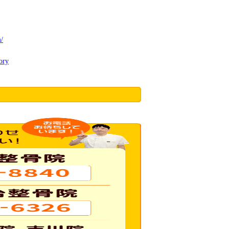
m/
ory