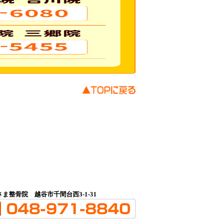
さま整骨院
越谷市千間台西3-1-31