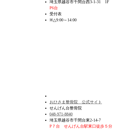
埼玉県越谷市千間台西3-1-31 1F
P6台
受付表
※△9:00～14:00
おひさま整骨院 公式サイト
せんげん台整骨院
048-971-8840
埼玉県越谷市千間台東2-14-7
P７台 せんげん台駅東口徒歩５分