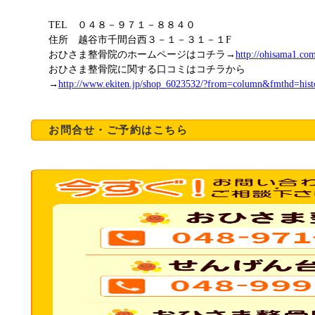
TEL
０４８－９７１－８８４０
住所 越谷市千間台西３－１－３１－１
F
おひさま整骨院のホームページはコチラ
→
http://ohisama1.co
おひさま整骨院に関する口コミはコチラから
→
http://www.ekiten.jp/shop_6023532/?from=column&fmthd=hist
お問合せ・ご予約はこちら