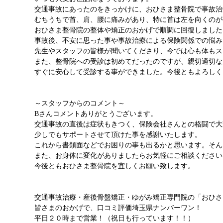
交通事故にあったのをきっかけに、おひさま整骨院で事故治
むちうちで首、肩、腰に痛みがあり、特に首は左を向くのが
おひさま整骨院の整体や矯正のおかげで順調に回復しました
事故後、不安に思った事や事故治療による保険関係での悩み
先生やスタッフの皆様が聞いてくださり、今では心も体もス
また、整骨院への受診は初めてだったのですが、親切適切な
すぐに安心して受診する事ができました。今後ともよろしく
～スタッフからのコメント～
Bさんコメントありがとうございます。
交通事故の直後は症状もきつく、保険会社さんとの格闘で大
少しでもサポートさせて頂けた事を感謝いたします。
これから書類面などでお困りの事も出るかと思います。そん
また、お身体に変化がありましたらお気軽にご相談ください
今後ともおひさま整骨院を宜しくお願い致します。
交通事故治療・産後骨盤矯正・ゆがみ矯正専門院の「おひさ
皆さまのおかげで、口コミ評価埼玉県ナンバーワン！
平日２０時まで営業！（祝日も行っています！！）