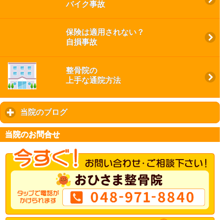
バイク事故
保険は適用されない？
自損事故
整骨院の
上手な通院方法
当院のブログ
click to expand contents
当院のお問合せ