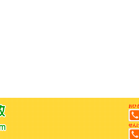
おひ
せん