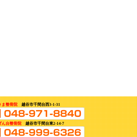
さま整骨院
越谷市千間台西3-1-31
げん台整骨院
越谷市千間台東2-14-7