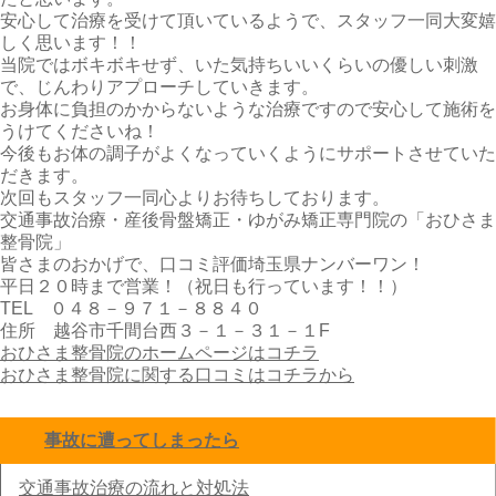
安心して治療を受けて頂いているようで、スタッフ一同大変嬉
しく思います！！
当院ではボキボキせず、いた気持ちいいくらいの優しい刺激
で、じんわりアプローチしていきます。
お身体に負担のかからないような治療ですので安心して施術を
うけてくださいね！
今後もお体の調子がよくなっていくようにサポートさせていた
だきます。
次回もスタッフ一同心よりお待ちしております。
交通事故治療・産後骨盤矯正・ゆがみ矯正専門院の「おひさま
整骨院」
皆さまのおかげで、口コミ評価埼玉県ナンバーワン！
平日２０時まで営業！（祝日も行っています！！）
TEL ０４８－９７１－８８４０
住所 越谷市千間台西３－１－３１－１F
おひさま整骨院のホームページはコチラ
おひさま整骨院に関する口コミはコチラから
事故に遭ってしまったら
click to collapse contents
交通事故治療の流れと対処法