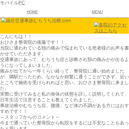
モバイル
PC
HOME
MENU
こんにちは！！
おひさま整骨院の後藤です！！
当院に通われている頸の痛みで悩まれている患者様のお声を書
かせていただきます。
交通事故にあって、むちうち症と診断され頸の痛みがが出るよ
うになってしまいました。
痛みが出てから一年くらい経って、整骨院に通い始めました
が、隣駅だったため、なかなか頻繁に通うことができず、近い
ところで施術を受けられればと思い、おひさま整骨院に来まし
た。
実際に受けてみると私の身体の状態を詳しく説明してくれて、
日常生活で注意することも教えてくれました。
事故治療やむちうち症、腰痛、など体の不調がある方にはおす
すめです！！
～スタッフからのコメント～
今まで通っていた整骨院から転院をするには不安なこともあっ
たと思います。