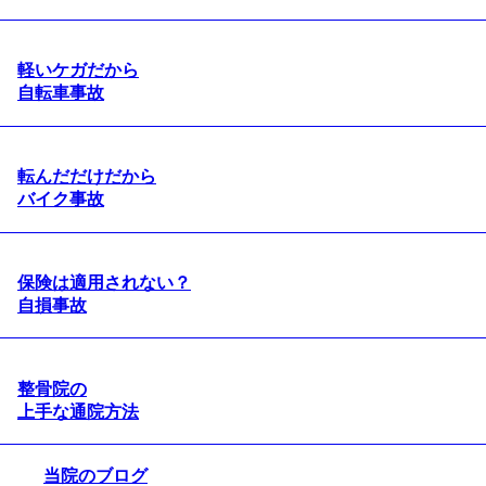
軽いケガだから
自転車事故
転んだだけだから
バイク事故
保険は適用されない？
自損事故
整骨院の
上手な通院方法
click to expand contents
当院のブログ