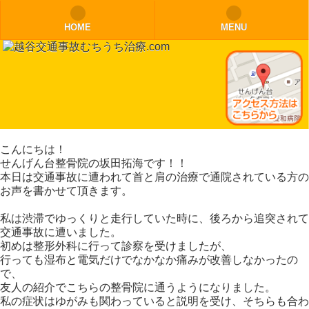
モバイル
PC
HOME
MENU
こんにちは！
せんげん台整骨院の坂田拓海です！！
本日は交通事故に遭われて首と肩の治療で通院されている方の
お声を書かせて頂きます。
私は渋滞でゆっくりと走行していた時に、後ろから追突されて
交通事故に遭いました。
初めは整形外科に行って診察を受けましたが、
行っても湿布と電気だけでなかなか痛みが改善しなかったの
で、
友人の紹介でこちらの整骨院に通うようになりました。
私の症状はゆがみも関わっていると説明を受け、そちらも合わ