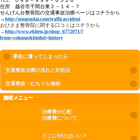
TEL
０４８－９９９－６３２６
住所 越谷市千間台東２－１４－７
せんげん台整骨院の交通事故治療ページはコチラから
→
http://sengendai.com/trafficaccident
おひさま整骨院に関する口コミはコチラから
→
http://www.ekiten.jp/shop_6772071/?
from=column&fmthd=history
事故に遭ってしまったら
click to collapse contents
交通事故治療の流れと対処法
交通事故・むちうち施術
施術メニュー
治療費が心配
治療費について
どこに行けばいい？