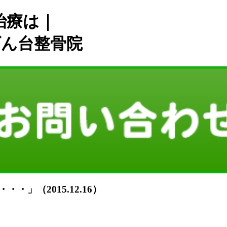
治療は｜
げん台整骨院
」（2015.12.16）