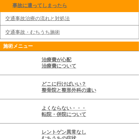
事故に遭ってしまったら
click to collapse contents
交通事故治療の流れと対処法
交通事故・むちうち施術
施術メニュー
治療費が心配
治療費について
どこに行けばいい？
整骨院と整形外科の違い
よくならない・・・
転院・併院について
レントゲン異常なし
むちうちの症状