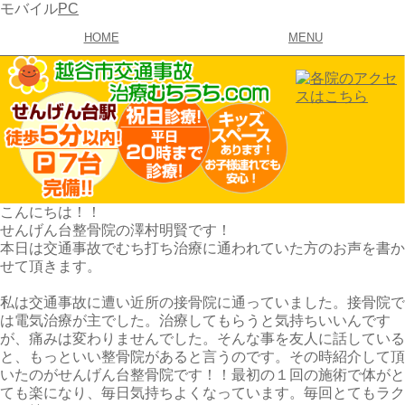
モバイル
PC
HOME
MENU
こんにちは！！
せんげん台整骨院の澤村明賢です！
本日は交通事故でむち打ち治療に通われていた方のお声を書か
せて頂きます。
私は交通事故に遭い近所の接骨院に通っていました。接骨院で
は電気治療が主でした。治療してもらうと気持ちいいんです
が、痛みは変わりませんでした。そんな事を友人に話している
と、もっといい整骨院があると言うのです。その時紹介して頂
いたのがせんげん台整骨院です！！最初の１回の施術で体がと
ても楽になり、毎日気持ちよくなっています。毎回とてもラク