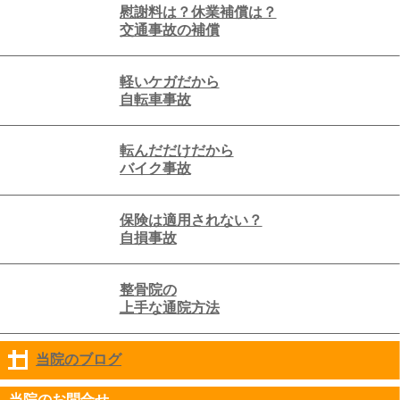
慰謝料は？休業補償は？
交通事故の補償
軽いケガだから
自転車事故
転んだだけだから
バイク事故
保険は適用されない？
自損事故
整骨院の
上手な通院方法
当院のブログ
click to expand contents
当院のお問合せ