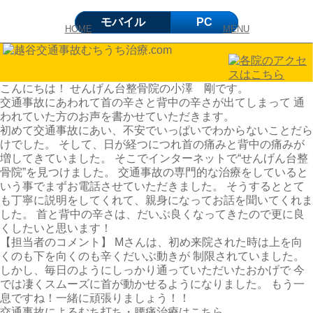
モバイル
PC
HOME
MENU
こんにちは！ せんげん台整骨院の小澤 剛です。
交通事故にあわれて首の辛さと背中の辛さが出てしまって 通
われていた方のお声を書かせていただきます。
初めて交通事故にあい、不安でいっぱいでわからないことだら
けでした。 そして、日が経つにつれ首の痛みと背中の痛みが
増してきていました。 そこでインターネットで“せんげん台整
骨院”を見つけました。 交通事故の専門的な治療をしていると
いう事でまずお電話させていただきました。 そうするととて
も丁寧に説明をしてくれて、親身になってお話を聞いてくれま
した。 首と背中の辛さは、だいぶ良くなってきたので更に良
くしたいと思います！
【担当者のコメント】 Mさんは、初め来院された時は上を向
くのも下を向くのも辛くだいぶ動きが 制限されていました。
しかし、毎日のようにしっかり通っていただいたおかげで 今
では凄くスムーズに首が動かせるようになりました。 もう一
息ですね！一緒に頑張りましょう！！
交通事故によるむち打ち・腰痛治療はこちら